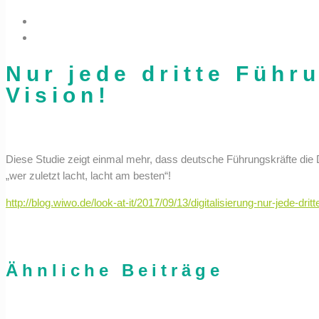
Nur jede dritte Führ
Vision!
Diese Studie zeigt einmal mehr, dass deutsche Führungskräfte die D
„wer zuletzt lacht, lacht am besten“!
http://blog.wiwo.de/look-at-it/2017/09/13/digitalisierung-nur-jede-drit
Ähnliche Beiträge