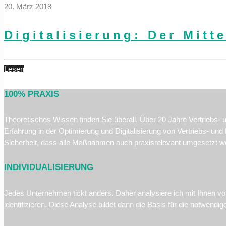
20. März 2018
Digitalisierung: Der Mitt
Lesen
100% PRAXIS
Theoretisches Wissen finden Sie überall. Über 20 Jahre Vertriebs- 
Erfahrung in der Optimierung und Digitalisierung von Vertriebs- u
Sicherheit, dass alle Maßnahmen auch praxisrelevant umgesetzt w
INDIVIDUALISIERUNG
Jedes Unternehmen tickt anders. Daher analysiere ich mit Ihnen v
identifizieren. Diese Analyse bildet dann die Basis für die notwen