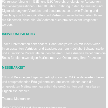
Führungserfahrung im B2B- und B2C-Vertrieb, erfolgreicher Aufbau von
Vertriebsorganisationen, über 10 Jahre Erfahrung in der Optimierung und
Digitalisierung von Vertriebs- und Leadprozessen, sowie Training und
Coaching von Führungskräften und Vertriebsmannschaften geben Ihnen
die Sicherheit, dass alle Maßnahmen auch praxisrelevant umgesetzt
werden.
INDIVIDUALISIERUNG
Jedes Unternehmen tickt anders. Daher analysiere ich mit Ihnen vorab
Ihren gesamten Vertriebs- und Leadprozess, um mögliche Schwachstellen
und zusätzliche Potenziale zu identifizieren. Diese Analyse bildet dann die
Basis für die notwendigen Maßnahmen zur Optimierung Ihrer Prozesse.
MESSBARKEIT
Oft sind Beratungserfolge nur bedingt messbar. Mit klar definierten Zielen
und entsprechenden Erfolgskontrollen, stellen wir sicher, dass die
umgesetzten Maßnahmen garantiert die gewünschten und mess-baren
Ergebnisse erzielen.
Thomas Marktanner
0160 94760497
|
mail@thomas-marktanner.de